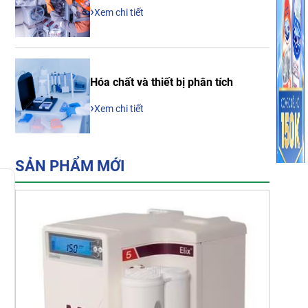
›
Xem chi tiết
h
Hóa chất và thiết bị phân tích
›
Xem chi tiết
SẢN PHẨM MỚI