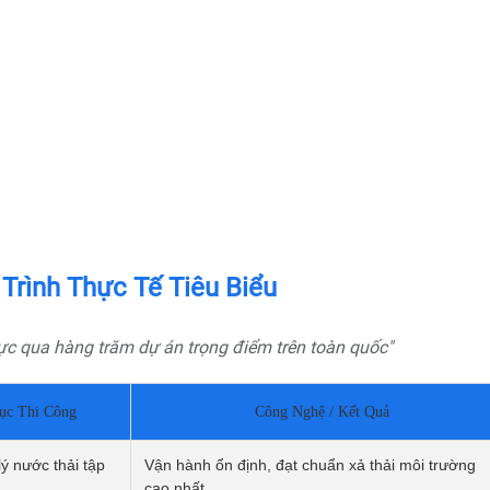
BÁO GIÁ DỊCH VỤ
Quý khách vui lòng nhập thông tin vào các trường bên
rình Thực Tế Tiêu Biểu
dưới. Chúng tôi sẽ liên hệ ngay và báo giá thương mại
sản phẩm này cho quý khách. Xin chân thành cảm ơn!
ực qua hàng trăm dự án trọng điểm trên toàn quốc"
Tên liên hệ*
ục Thi Công
Công Nghệ / Kết Quả
ý nước thải tập
Số điện thoại*
Vận hành ổn định, đạt chuẩn xả thải môi trường
cao nhất.