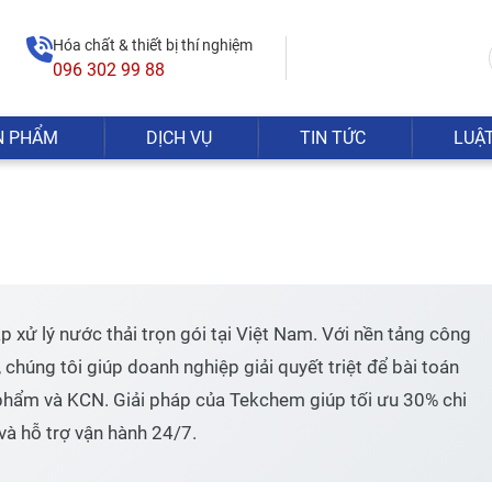
Hóa chất & thiết bị thí nghiệm
096 302 99 88
N PHẨM
DỊCH VỤ
TIN TỨC
LUẬ
Hóa chất khai khoáng
Hóa chất xử lý nước
Đèn công nghiệp
Chất chuẩn
Hóa chất ngành xi mạ
Bơm công nghiệp
Các loại Acid và Bazo
Hóa chất nhiệt điện
Bột kim cương
Hóa chất môi trường
Hóa chất ngành điện tử
Thuốc thử
Hidrocacbon
Ancol, Phenol, Ete
Amin, Nitro
 xử lý nước thải trọn gói tại Việt Nam. Với nền tảng công
Hợp chất tạp chức, Polime
Kim loại
chúng tôi giúp doanh nghiệp giải quyết triệt để bài toán
Hóa chất tinh khiết Trung 
hẩm và KCN. Giải pháp của Tekchem giúp tối ưu 30% chi
Hóa chất ngành y tế
và hỗ trợ vận hành 24/7.