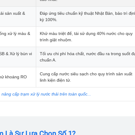
ải sản xuất &
Đáp ứng tiêu chuẩn kỹ thuật Nhật Bản, bảo trì địn
Email*
kỳ 100%.
hống xử lý màu &
Khử màu triệt để, tái sử dụng 40% nước cho quy
trình giặt nhuộm.
Yêu cầu báo giá
B & Xử lý bùn vi
Tối ưu chi phí hóa chất, nước đầu ra trong suốt đ
chuẩn A.
Cung cấp nước siêu sạch cho quy trình sản xuất
khử khoáng RO
GỬI
linh kiện điện tử.
, nâng cấp trạm xử lý nước thải trên toàn quốc...
m Là Sự Lựa Chọn Số 1?