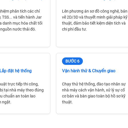
Hệ thống tinh sạch nước RO lưu lượng cao
hiệm phân tích các chỉ
Lên phương án sơ đồ công nghệ, bản
phòng thí nghiệm Milli-Q® HR 7060
 TSS... và tiến hành Jar
vẽ 2D/3D và thuyết minh giải pháp kỹ
ra danh mục hóa chất tối
thuật, đảm bảo tiết kiệm diện tích và
Liên hệ
 nguồn nước thải đó.
chi phí đầu tư.
BƯỚC 6
Lắp đặt hệ thống
Vận hành thử & Chuyển giao
uật trực tiếp thi công,
Chạy thử hệ thống, đào tạo nhân sự
t bị tại nhà máy theo đúng
nhà máy cách vận hành, xử lý sự cố
iêu chuẩn an toàn lao
cơ bản và bàn giao toàn bộ hồ sơ kỹ
 ngặt.
thuật.