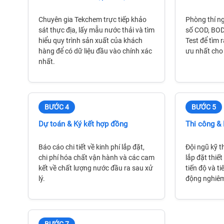
Chuyên gia Tekchem trực tiếp khảo
Phòng thí ng
sát thực địa, lấy mẫu nước thải và tìm
số COD, BOD,
hiểu quy trình sản xuất của khách
Test để tìm 
hàng để có dữ liệu đầu vào chính xác
ưu nhất cho
nhất.
BƯỚC 4
BƯỚC 5
Dự toán & Ký kết hợp đồng
Thi công & 
Báo cáo chi tiết về kinh phí lắp đặt,
Đội ngũ kỹ th
chi phí hóa chất vận hành và các cam
lắp đặt thiế
kết về chất lượng nước đầu ra sau xử
tiến độ và t
lý.
động nghiêm