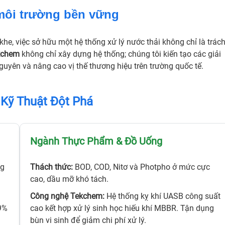
môi trường bền vững
he, việc sở hữu một hệ thống xử lý nước thải không chỉ là trác
kchem
không chỉ xây dựng hệ thống; chúng tôi kiến tạo các giải
guyên và nâng cao vị thế thương hiệu trên trường quốc tế.
 Kỹ Thuật Đột Phá
Ngành Thực Phẩm & Đồ Uống
ng
Thách thức:
BOD, COD, Nitơ và Photpho ở mức cực
cao, dầu mỡ khó tách.
Công nghệ Tekchem:
Hệ thống kỵ khí UASB công suất
99%
cao kết hợp xử lý sinh học hiếu khí MBBR. Tận dụng
bùn vi sinh để giảm chi phí xử lý.