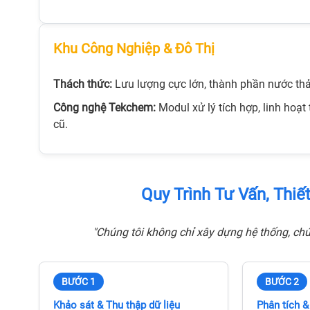
tinh khiết phòng
Hệ thống tinh sạch nước tinh khiế
Khu Công Nghiệp & Đô Thị
Q® IX 7003
thí nghiệm Milli-Q® IX 7005
Thách thức:
Lưu lượng cực lớn, thành phần nước thả
Liên hệ
Công nghệ Tekchem:
Modul xử lý tích hợp, linh hoạ
cũ.
Quy Trình Tư Vấn, Thi
"Chúng tôi không chỉ xây dựng hệ thống, chún
BƯỚC 1
BƯỚC 2
Khảo sát & Thu thập dữ liệu
Phân tích &