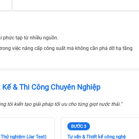
t phòng
i phức tạp từ nhiều nguồn.
t trong việc nâng cấp công suất mà không cần phá dỡ hạ tầng
ết Kế & Thi Công Chuyên Nghiệp
g tôi kiến tạo giải pháp tối ưu cho từng giọt nước thải."
BƯỚC 3
 Thử nghiệm (Jar Test)
Tư vấn & Thiết kế công nghệ