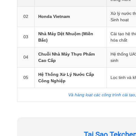
Xử lý nước th
02
Honda Vietnam
Sinh hoạt
Nhà Máy Dệt Nhuộm (Miền
Cải tạo hệ t
03
Bắc)
hóa chất
Chuỗi Nhà Máy Thực Phẩm
Hệ thống UAS
04
Cao Cấp
sinh
Hệ Thống Xử Lý Nước Cấp
05
Lọc tinh và 
Công Nghiệp
Và hàng loạt các công trình cải tạo
Tại Sao Tekche