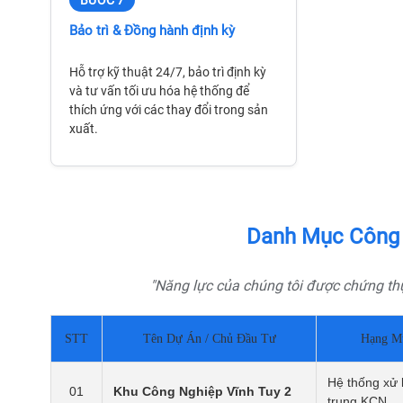
BƯỚC 7
Bảo trì & Đồng hành định kỳ
Hỗ trợ kỹ thuật 24/7, bảo trì định kỳ
và tư vấn tối ưu hóa hệ thống để
thích ứng với các thay đổi trong sản
xuất.
Danh Mục Công T
"Năng lực của chúng tôi được chứng th
STT
Tên Dự Án / Chủ Đầu Tư
Hạng M
Hệ thống xử l
01
Khu Công Nghiệp Vĩnh Tuy 2
trung KCN