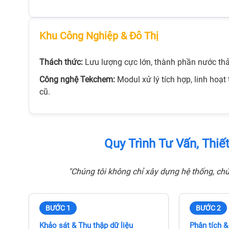
tinh khiết phòng
Hệ thống tinh sạch nước tinh khiế
Khu Công Nghiệp & Đô Thị
Q® IX 7003
thí nghiệm Milli-Q® IX 7005
Thách thức:
Lưu lượng cực lớn, thành phần nước thả
Liên hệ
Công nghệ Tekchem:
Modul xử lý tích hợp, linh hoạ
cũ.
Quy Trình Tư Vấn, Thi
"Chúng tôi không chỉ xây dựng hệ thống, chún
BƯỚC 1
BƯỚC 2
Khảo sát & Thu thập dữ liệu
Phân tích &