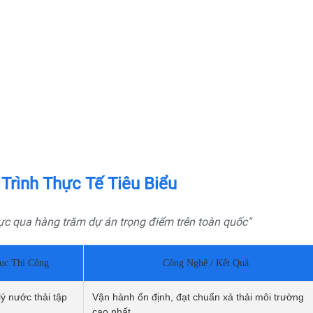
BÁO GIÁ DỊCH VỤ
Quý khách vui lòng nhập thông tin vào các trường bên
rình Thực Tế Tiêu Biểu
dưới. Chúng tôi sẽ liên hệ ngay và báo giá thương mại
sản phẩm này cho quý khách. Xin chân thành cảm ơn!
ực qua hàng trăm dự án trọng điểm trên toàn quốc"
Tên liên hệ*
ục Thi Công
Công Nghệ / Kết Quả
ý nước thải tập
Số điện thoại*
Vận hành ổn định, đạt chuẩn xả thải môi trường
cao nhất.