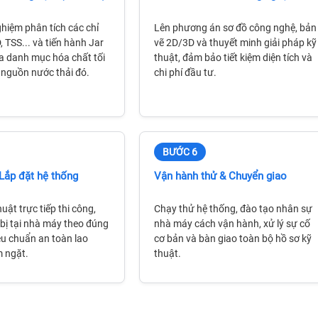
Hệ thống tinh sạch nước RO lưu lượng cao
hiệm phân tích các chỉ
Lên phương án sơ đồ công nghệ, bản
phòng thí nghiệm Milli-Q® HR 7060
 TSS... và tiến hành Jar
vẽ 2D/3D và thuyết minh giải pháp kỹ
ra danh mục hóa chất tối
thuật, đảm bảo tiết kiệm diện tích và
Liên hệ
 nguồn nước thải đó.
chi phí đầu tư.
BƯỚC 6
Lắp đặt hệ thống
Vận hành thử & Chuyển giao
uật trực tiếp thi công,
Chạy thử hệ thống, đào tạo nhân sự
t bị tại nhà máy theo đúng
nhà máy cách vận hành, xử lý sự cố
iêu chuẩn an toàn lao
cơ bản và bàn giao toàn bộ hồ sơ kỹ
 ngặt.
thuật.