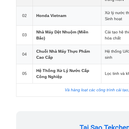
Xử lý nước th
02
Honda Vietnam
Sinh hoạt
Nhà Máy Dệt Nhuộm (Miền
Cải tạo hệ t
03
Bắc)
hóa chất
Chuỗi Nhà Máy Thực Phẩm
Hệ thống UAS
04
Cao Cấp
sinh
Hệ Thống Xử Lý Nước Cấp
05
Lọc tinh và 
Công Nghiệp
Và hàng loạt các công trình cải tạo
Tại Sao Tekche