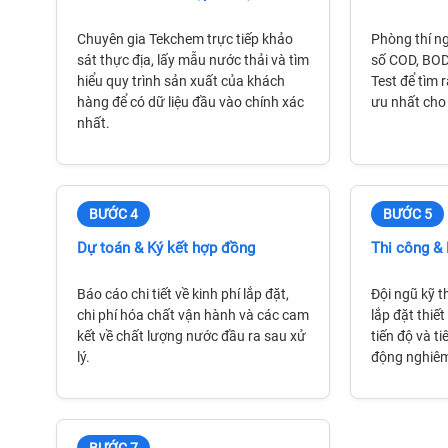
Chuyên gia Tekchem trực tiếp khảo
Phòng thí ng
sát thực địa, lấy mẫu nước thải và tìm
số COD, BOD,
hiểu quy trình sản xuất của khách
Test để tìm 
hàng để có dữ liệu đầu vào chính xác
ưu nhất cho
nhất.
BƯỚC 4
BƯỚC 5
Dự toán & Ký kết hợp đồng
Thi công & 
Báo cáo chi tiết về kinh phí lắp đặt,
Đội ngũ kỹ th
chi phí hóa chất vận hành và các cam
lắp đặt thiế
kết về chất lượng nước đầu ra sau xử
tiến độ và t
lý.
động nghiêm