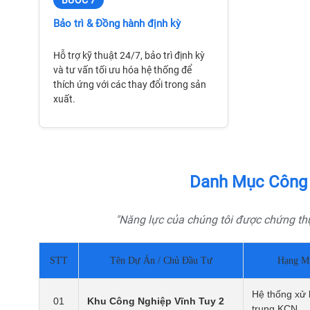
BƯỚC 7
Bảo trì & Đồng hành định kỳ
Hỗ trợ kỹ thuật 24/7, bảo trì định kỳ
và tư vấn tối ưu hóa hệ thống để
thích ứng với các thay đổi trong sản
xuất.
Danh Mục Công T
"Năng lực của chúng tôi được chứng th
STT
Tên Dự Án / Chủ Đầu Tư
Hạng M
Hệ thống xử l
01
Khu Công Nghiệp Vĩnh Tuy 2
trung KCN