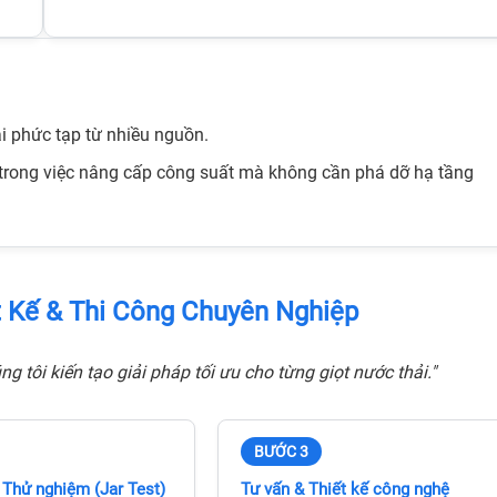
t phòng
i phức tạp từ nhiều nguồn.
t trong việc nâng cấp công suất mà không cần phá dỡ hạ tầng
ết Kế & Thi Công Chuyên Nghiệp
g tôi kiến tạo giải pháp tối ưu cho từng giọt nước thải."
BƯỚC 3
 Thử nghiệm (Jar Test)
Tư vấn & Thiết kế công nghệ