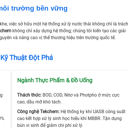
môi trường bền vững
he, việc sở hữu một hệ thống xử lý nước thải không chỉ là trác
kchem
không chỉ xây dựng hệ thống; chúng tôi kiến tạo các giải
guyên và nâng cao vị thế thương hiệu trên trường quốc tế.
 Kỹ Thuật Đột Phá
Ngành Thực Phẩm & Đồ Uống
ng
Thách thức:
BOD, COD, Nitơ và Photpho ở mức cực
cao, dầu mỡ khó tách.
Công nghệ Tekchem:
Hệ thống kỵ khí UASB công suất
99%
cao kết hợp xử lý sinh học hiếu khí MBBR. Tận dụng
bùn vi sinh để giảm chi phí xử lý.