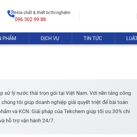
Hóa chất & thiết bị thí nghiệm
096 302 99 88
N PHẨM
DỊCH VỤ
TIN TỨC
LUẬ
Hóa chất khai khoáng
Hóa chất xử lý nước
Đèn công nghiệp
Chất chuẩn
Hóa chất ngành xi mạ
Bơm công nghiệp
Các loại Acid và Bazo
Hóa chất nhiệt điện
Bột kim cương
Hóa chất môi trường
Hóa chất ngành điện tử
Thuốc thử
Hidrocacbon
Ancol, Phenol, Ete
Amin, Nitro
 xử lý nước thải trọn gói tại Việt Nam. Với nền tảng công
Hợp chất tạp chức, Polime
Kim loại
chúng tôi giúp doanh nghiệp giải quyết triệt để bài toán
Hóa chất tinh khiết Trung 
hẩm và KCN. Giải pháp của Tekchem giúp tối ưu 30% chi
Hóa chất ngành y tế
và hỗ trợ vận hành 24/7.