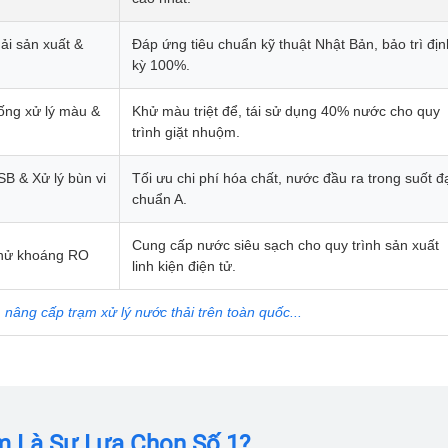
ải sản xuất &
Đáp ứng tiêu chuẩn kỹ thuật Nhật Bản, bảo trì địn
Email*
kỳ 100%.
hống xử lý màu &
Khử màu triệt để, tái sử dụng 40% nước cho quy
trình giặt nhuộm.
Yêu cầu báo giá
B & Xử lý bùn vi
Tối ưu chi phí hóa chất, nước đầu ra trong suốt đ
chuẩn A.
Cung cấp nước siêu sạch cho quy trình sản xuất
khử khoáng RO
GỬI
linh kiện điện tử.
, nâng cấp trạm xử lý nước thải trên toàn quốc...
m Là Sự Lựa Chọn Số 1?