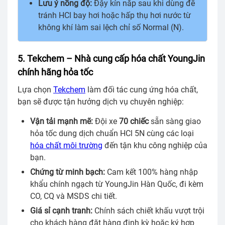
Lưu ý nồng độ:
Đậy kín nắp sau khi dùng để
tránh HCl bay hơi hoặc hấp thụ hơi nước từ
không khí làm sai lệch chỉ số Normal (N).
5. Tekchem – Nhà cung cấp hóa chất YoungJin
chính hãng hỏa tốc
Lựa chọn
Tekchem
làm đối tác cung ứng hóa chất,
bạn sẽ được tận hưởng dịch vụ chuyên nghiệp:
Vận tải mạnh mẽ:
Đội xe
70 chiếc
sẵn sàng giao
hỏa tốc dung dịch chuẩn HCl 5N cùng các loại
hóa chất môi trường
đến tận khu công nghiệp của
bạn.
Chứng từ minh bạch:
Cam kết 100% hàng nhập
khẩu chính ngạch từ YoungJin Hàn Quốc, đi kèm
CO, CQ và MSDS chi tiết.
Giá sỉ cạnh tranh:
Chính sách chiết khấu vượt trội
cho khách hàng đặt hàng định kỳ hoặc ký hợp