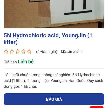
Tên liên hệ*
Số điện thoại*
5N Hydrochloric acid, YoungJin (1
Email*
litter)
(0 Đánh giá)
Mã sản phẩm:
Yêu cầu báo giá
Liên hệ
Giá bán
Hóa chất chuẩn trong phòng thí nghiệm 5N Hydrochloric
acid (1 litter). Thương hiệu: YoungJin, Hàn Quốc. Quy cách
đóng gói: 1 lít/chai.
GỬI
BÁO GIÁ