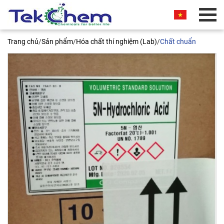
BÁO GIÁ THƯƠNG MẠI
Trang chủ
/
Sản phẩm
/
Hóa chất thí nghiệm (Lab)
/
Chất chuẩn
Quý khách vui lòng nhập thông tin vào các trường
bên dưới. Chúng tôi sẽ liên hệ ngay và báo giá
thương mại sản phẩm này cho quý khách. Xin
chân thành cảm ơn!
5N Hydrochloric acid, YoungJin (1
litter)