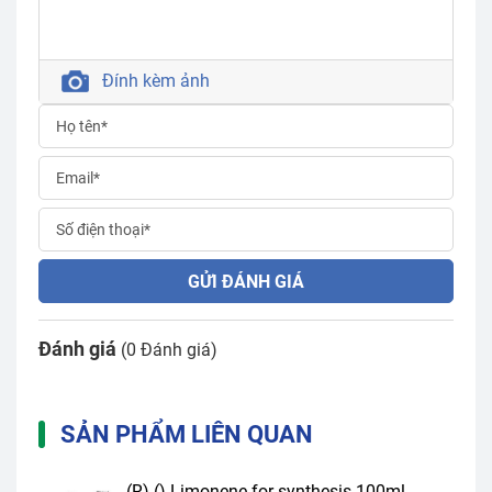
Đính kèm ảnh
GỬI ĐÁNH GIÁ
Đánh giá
(0 Đánh giá)
SẢN PHẨM LIÊN QUAN
(R)-()-Limonene for synthesis 100ml