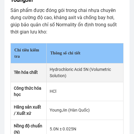
Sản phẩm được đóng gói trong chai nhựa chuyên
dụng cường độ cao, kháng axit và chống bay hơi,
giúp bảo quản chỉ số Normality ổn định trong suốt
thời gian lưu kho:
Chỉ tiêu kiểm
Thông số chi tiết
tra
Hydrochloric Acid 5N (Volumetric
Tên hóa chất
Solution)
Công thức hóa
HCl
học
Hãng sản xuất
YoungJin (Hàn Quốc)
/ Xuất xứ
Nồng độ chuẩn
5.0N ± 0.025N
(N)