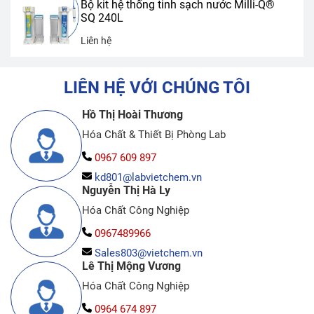
Bộ kit hệ thống tinh sạch nước Milli-Q®
SQ 240L
Liên hệ
LIÊN HỆ VỚI CHÚNG TÔI
Hồ Thị Hoài Thương
Hóa Chất & Thiết Bị Phòng Lab
0967 609 897
kd801@labvietchem.vn
Nguyễn Thị Hà Ly
Hóa Chất Công Nghiệp
0967489966
Sales803@vietchem.vn
Lê Thị Mộng Vương
Hóa Chất Công Nghiệp
0964 674 897