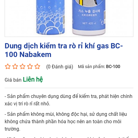
Tên liên hệ*
Số điện thoại*
Dung dịch kiểm tra rò rỉ khí gas BC-
Email*
100 Nabakem
(0 Đánh giá)
Mã sản phẩm:
BC-100
Yêu cầu báo giá
Liên hệ
Giá bán
- Sản phẩm chuyên dụng dùng để kiểm tra, phát hiện chính
xác vị trí rò rỉ rất nhỏ.
GỬI
- Sản phẩm không mùi, không độc hại, sử dụng chất liệu
không chứa thành phần hóa học nên an toàn cho môi
trường.