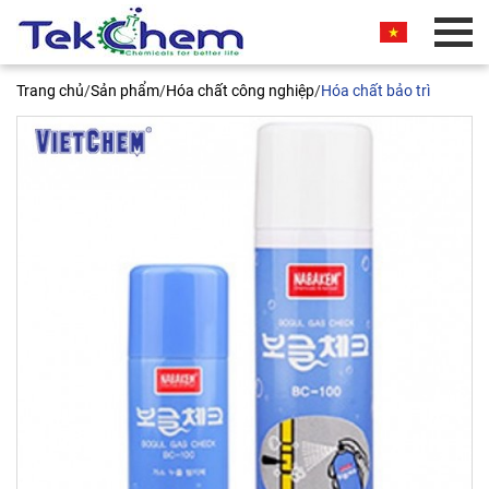
BÁO GIÁ THƯƠNG MẠI
Trang chủ
/
Sản phẩm
/
Hóa chất công nghiệp
/
Hóa chất bảo trì
Quý khách vui lòng nhập thông tin vào các trường
bên dưới. Chúng tôi sẽ liên hệ ngay và báo giá
thương mại sản phẩm này cho quý khách. Xin
chân thành cảm ơn!
Dung dịch kiểm tra rò rỉ khí gas
BC-100 Nabakem