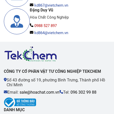
kd867@vietchem.vn
Đặng Duy Vũ
Hóa Chất Công Nghiệp
0988 527 897
kd864@vietchem.vn
CÔNG TY CỔ PHẦN VẬT TƯ CÔNG NGHIỆP TEKCHEM
Số 43 đường số 19, phường Bình Trưng, Thành phố Hồ
Chí Minh
Email:
sale@hoachat.com.vn
Tel:
096 302 99 88
DANH MỤC