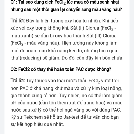
Q1: Tại sao dung dịch FeCl
lúc mua có màu xanh nhạt
2
nhưng sau một thời gian lại chuyển sang màu vàng nâu?
Trả lời:
Đây là hiện tượng oxy hóa tự nhiên. Khi tiếp
xúc với oxy trong không khí, Sắt (II) Clorua (FeCl
-
2
màu xanh) sẽ dần bị oxy hóa thành Sắt (III) Clorua
(FeCl
- màu vàng nâu). Hiện tượng này không làm
3
mất đi hoàn toàn khả năng keo tụ, nhưng hiệu quả
khử (reducing) sẽ giảm. Do đó, cần đậy kín bồn chứa.
Q2: FeCl2 có thay thế hoàn toàn PAC được không?
Trả lời:
Tùy thuộc vào loại nước thải. FeCl
vượt trội
2
hơn PAC ở khả năng khử màu và xử lý kim loại nặng,
giá thành cũng rẻ hơn. Tuy nhiên, nó có thể làm giảm
pH của nước (cần tốn thêm xút để trung hòa) và màu
nước sau xử lý có thể hơi ngả vàng so với dùng PAC.
Kỹ sư Tekchem sẽ hỗ trợ Jar-test để tư vấn cho bạn
sự kết hợp hiệu quả nhất.