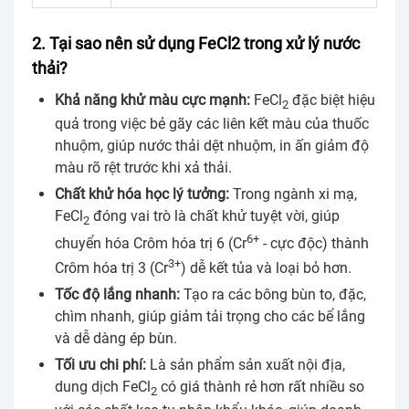
2. Tại sao nên sử dụng FeCl2 trong xử lý nước
thải?
Khả năng khử màu cực mạnh:
FeCl
đặc biệt hiệu
2
quả trong việc bẻ gãy các liên kết màu của thuốc
nhuộm, giúp nước thải dệt nhuộm, in ấn giảm độ
màu rõ rệt trước khi xả thải.
Chất khử hóa học lý tưởng:
Trong ngành xi mạ,
FeCl
đóng vai trò là chất khử tuyệt vời, giúp
2
6+
chuyển hóa Crôm hóa trị 6 (Cr
- cực độc) thành
3+
Crôm hóa trị 3 (Cr
) dễ kết tủa và loại bỏ hơn.
Tốc độ lắng nhanh:
Tạo ra các bông bùn to, đặc,
chìm nhanh, giúp giảm tải trọng cho các bể lắng
và dễ dàng ép bùn.
Tối ưu chi phí:
Là sản phẩm sản xuất nội địa,
dung dịch FeCl
có giá thành rẻ hơn rất nhiều so
2