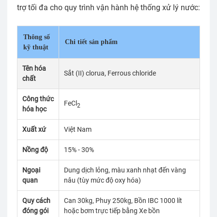
trợ tối đa cho quy trình vận hành hệ thống xử lý nước:
Thông số
Chi tiết sản phẩm
kỹ thuật
Tên hóa
Sắt (II) clorua, Ferrous chloride
chất
Công thức
FeCl
2
hóa học
Xuất xứ
Việt Nam
Nồng độ
15% - 30%
Ngoại
Dung dịch lỏng, màu xanh nhạt đến vàng
quan
nâu (tùy mức độ oxy hóa)
Quy cách
Can 30kg, Phuy 250kg, Bồn IBC 1000 lít
đóng gói
hoặc bơm trực tiếp bằng Xe bồn