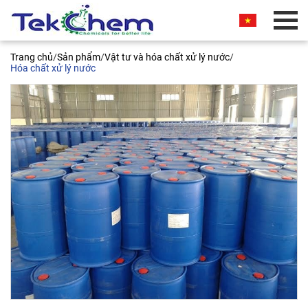
BÁO GIÁ THƯƠNG MẠI
Trang chủ
/
Sản phẩm
/
Vật tư và hóa chất xử lý nước
/
Quý khách vui lòng nhập thông tin vào các trường
Hóa chất xử lý nước
bên dưới. Chúng tôi sẽ liên hệ ngay và báo giá
thương mại sản phẩm này cho quý khách. Xin
chân thành cảm ơn!
Ferrous Chloride FeCl2 15 - 30%
Việt Nam
Tên liên hệ*