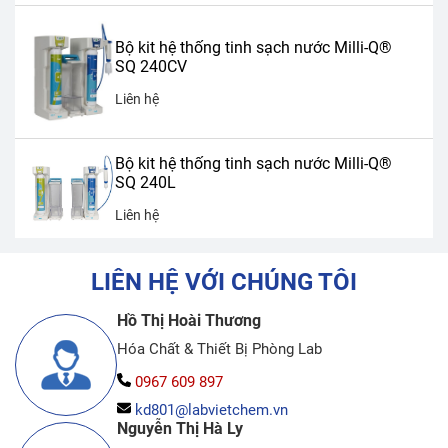
Bộ kit hệ thống tinh sạch nước Milli-Q®
SQ 240CV
Liên hệ
Bộ kit hệ thống tinh sạch nước Milli-Q®
SQ 240L
Liên hệ
LIÊN HỆ VỚI CHÚNG TÔI
Hồ Thị Hoài Thương
Hóa Chất & Thiết Bị Phòng Lab
0967 609 897
kd801@labvietchem.vn
Nguyễn Thị Hà Ly