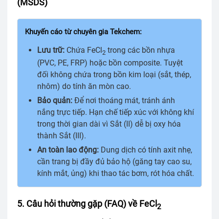
(MSDS)
Khuyến cáo từ chuyên gia Tekchem:
Lưu trữ:
Chứa FeCl
trong các bồn nhựa
2
(PVC, PE, FRP) hoặc bồn composite. Tuyệt
đối không chứa trong bồn kim loại (sắt, thép,
nhôm) do tính ăn mòn cao.
Bảo quản:
Để nơi thoáng mát, tránh ánh
nắng trực tiếp. Hạn chế tiếp xúc với không khí
trong thời gian dài vì Sắt (II) dễ bị oxy hóa
thành Sắt (III).
An toàn lao động:
Dung dịch có tính axit nhẹ,
cần trang bị đầy đủ bảo hộ (găng tay cao su,
kính mắt, ủng) khi thao tác bơm, rót hóa chất.
5. Câu hỏi thường gặp (FAQ) về FeCl
2