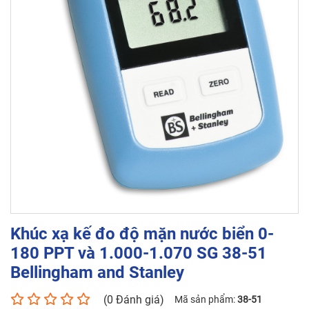
Khúc xạ kế đo độ mặn nước biển
0-180 PPT và 1.000-1.070 SG 38-
51 Bellingham and Stanley
Tên liên hệ*
Số điện thoại*
Email*
Yêu cầu báo giá
Khúc xạ kế đo độ mặn nước biển 0-
180 PPT và 1.000-1.070 SG 38-51
Bellingham and Stanley
(0 Đánh giá)
Mã sản phẩm:
38-51