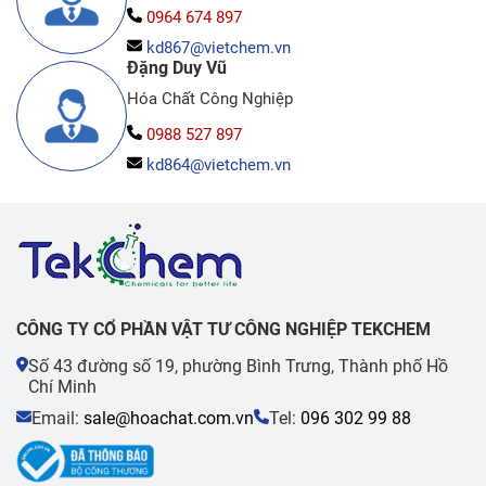
0964 674 897
kd867@vietchem.vn
Đặng Duy Vũ
Hóa Chất Công Nghiệp
0988 527 897
kd864@vietchem.vn
CÔNG TY CỔ PHẦN VẬT TƯ CÔNG NGHIỆP TEKCHEM
Số 43 đường số 19, phường Bình Trưng, Thành phố Hồ
Chí Minh
Email:
sale@hoachat.com.vn
Tel:
096 302 99 88