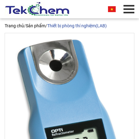
BÁO GIÁ THƯƠNG MẠI
Trang chủ
/
Sản phẩm
/
Thiết bị phòng thí nghiệm(LAB)
Quý khách vui lòng nhập thông tin vào các trường
bên dưới. Chúng tôi sẽ liên hệ ngay và báo giá
thương mại sản phẩm này cho quý khách. Xin
chân thành cảm ơn!