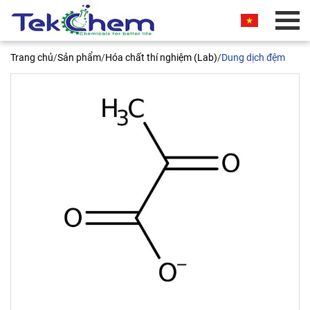
BÁO GIÁ THƯƠNG MẠI
Trang chủ
/
Sản phẩm
/
Hóa chất thí nghiệm (Lab)
/
Dung dịch đệm
Quý khách vui lòng nhập thông tin vào các trường
bên dưới. Chúng tôi sẽ liên hệ ngay và báo giá
thương mại sản phẩm này cho quý khách. Xin
chân thành cảm ơn!
Sodium Pyruvate 100g
Bioreagents BP356-100
Tên liên hệ*