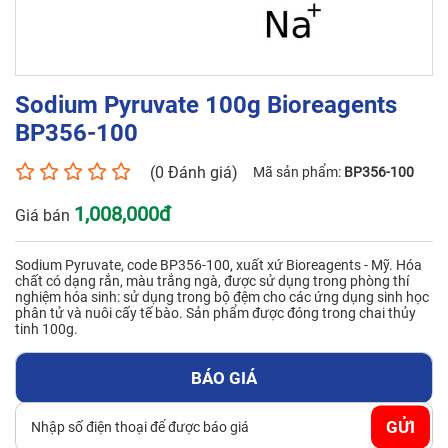
Số điện thoại*
Sodium Pyruvate 100g Bioreagents
BP356-100
Email*
(0 Đánh giá)
Mã sản phẩm:
BP356-100
1,008,000đ
Giá bán
Yêu cầu báo giá
Sodium Pyruvate, code BP356-100, xuất xứ Bioreagents - Mỹ. Hóa
chất có dạng rắn, màu trắng ngà, được sử dụng trong phòng thí
nghiệm hóa sinh: sử dụng trong bộ đệm cho các ứng dụng sinh học
phân tử và nuôi cấy tế bào. Sản phẩm được đóng trong chai thủy
tinh 100g.
GỬI
BÁO GIÁ
GỬI