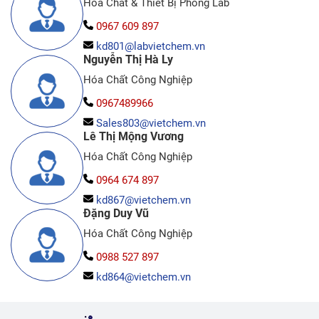
Hóa Chất & Thiết Bị Phòng Lab
0967 609 897
kd801@labvietchem.vn
Nguyễn Thị Hà Ly
Hóa Chất Công Nghiệp
0967489966
Sales803@vietchem.vn
Lê Thị Mộng Vương
Hóa Chất Công Nghiệp
0964 674 897
kd867@vietchem.vn
Đặng Duy Vũ
Hóa Chất Công Nghiệp
0988 527 897
kd864@vietchem.vn