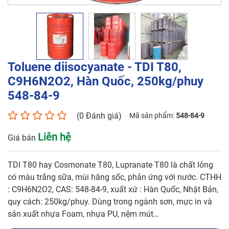
C9H6N2O2, Hàn Quốc,
250kg/phuy 548-84-9
Tên liên hệ*
Toluene diisocyanate - TDI T80,
C9H6N2O2, Hàn Quốc, 250kg/phuy
Số điện thoại*
548-84-9
(0 Đánh giá)
Mã sản phẩm:
548-84-9
Email*
Liên hệ
Giá bán
TDI T80 hay Cosmonate T80, Lupranate T80 là chất lỏng
Yêu cầu báo giá
có màu trắng sữa, mùi hăng sốc, phản ứng với nước. CTHH
: C9H6N2O2, CAS: 548-84-9, xuất xứ : Hàn Quốc, Nhật Bản,
quy cách: 250kg/phuy. Dùng trong ngành sơn, mực in và
sản xuất nhựa Foam, nhựa PU, nệm mút…
GỬI