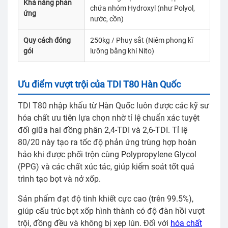
Khả năng phản
chứa nhóm Hydroxyl (như Polyol,
ứng
nước, cồn)
Quy cách đóng
250kg / Phuy sắt (Niêm phong kĩ
gói
lưỡng bằng khí Nito)
Ưu điểm vượt trội của TDI T80 Hàn Quốc
TDI T80 nhập khẩu từ Hàn Quốc luôn được các kỹ sư
hóa chất ưu tiên lựa chọn nhờ tỉ lệ chuẩn xác tuyệt
đối giữa hai đồng phân 2,4-TDI và 2,6-TDI. Tỉ lệ
80/20 này tạo ra tốc độ phản ứng trùng hợp hoàn
hảo khi được phối trộn cùng Polypropylene Glycol
(PPG) và các chất xúc tác, giúp kiểm soát tốt quá
trình tạo bọt và nở xốp.
Sản phẩm đạt độ tinh khiết cực cao (trên 99.5%),
giúp cấu trúc bọt xốp hình thành có độ đàn hồi vượt
trội, đồng đều và không bị xẹp lún. Đối với
hóa chất