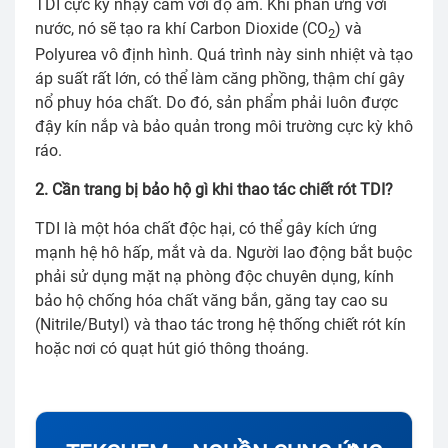
TDI cực kỳ nhạy cảm với độ ẩm. Khi phản ứng với
nước, nó sẽ tạo ra khí Carbon Dioxide (CO
) và
2
Polyurea vô định hình. Quá trình này sinh nhiệt và tạo
áp suất rất lớn, có thể làm căng phồng, thậm chí gây
nổ phuy hóa chất. Do đó, sản phẩm phải luôn được
đậy kín nắp và bảo quản trong môi trường cực kỳ khô
ráo.
2. Cần trang bị bảo hộ gì khi thao tác chiết rót TDI?
TDI là một hóa chất độc hại, có thể gây kích ứng
mạnh hệ hô hấp, mắt và da. Người lao động bắt buộc
phải sử dụng mặt nạ phòng độc chuyên dụng, kính
bảo hộ chống hóa chất văng bắn, găng tay cao su
(Nitrile/Butyl) và thao tác trong hệ thống chiết rót kín
hoặc nơi có quạt hút gió thông thoáng.