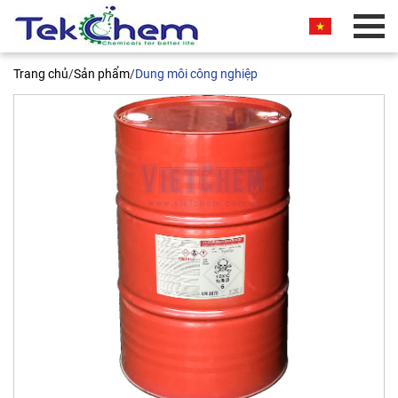
BÁO GIÁ THƯƠNG MẠI
Trang chủ
/
Sản phẩm
/
Dung môi công nghiệp
Quý khách vui lòng nhập thông tin vào các trường
bên dưới. Chúng tôi sẽ liên hệ ngay và báo giá
thương mại sản phẩm này cho quý khách. Xin
chân thành cảm ơn!
Toluene diisocyanate - TDI T80,