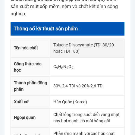
sản xuất mút xốp mềm, nệm và chất kết dính công
nghiệp.
Thông số kỹ thuật sản phẩm
Toluene Diisocyanate (TDI 80/20
Tên hóa chất
hoặc TDI T80)
Công thức hóa
C
H
N
O
9
6
2
2
học
Thành phần đồng
80% 2,4-TDI và 20% 2,6-TDI
phân
Xuất xứ
Hàn Quốc (Korea)
Chất lỏng trong suốt đến vàng nhạt,
Ngoại quan
bay hơi mạnh, có mùi hăng gắt
Phản ứng mạnh với các hợp chất