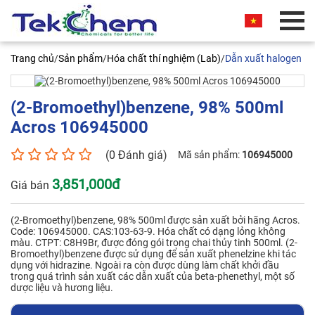
BÁO GIÁ THƯƠNG MẠI
Trang chủ
/
Sản phẩm
/
Hóa chất thí nghiệm (Lab)
/
Dẫn xuất halogen
Quý khách vui lòng nhập thông tin vào các trường
bên dưới. Chúng tôi sẽ liên hệ ngay và báo giá
thương mại sản phẩm này cho quý khách. Xin
(2-Bromoethyl)benzene, 98% 500ml
chân thành cảm ơn!
Acros 106945000
(0 Đánh giá)
Mã sản phẩm:
106945000
3,851,000đ
Giá bán
(2-Bromoethyl)benzene, 98%
(2-Bromoethyl)benzene, 98% 500ml được sản xuất bởi hãng Acros.
500ml Acros 106945000
Code: 106945000. CAS:103-63-9. Hóa chất có dạng lỏng không
màu. CTPT: C8H9Br, được đóng gói trong chai thủy tinh 500ml. (2-
Tên liên hệ*
Bromoethyl)benzene được sử dụng để sản xuất phenelzine khi tác
dụng với hidrazine. Ngoài ra còn được dùng làm chất khởi đầu
trong quá trình sản xuất các dẫn xuất của beta-phenethyl, một số
dược liệu và hương liệu.
Số điện thoại*