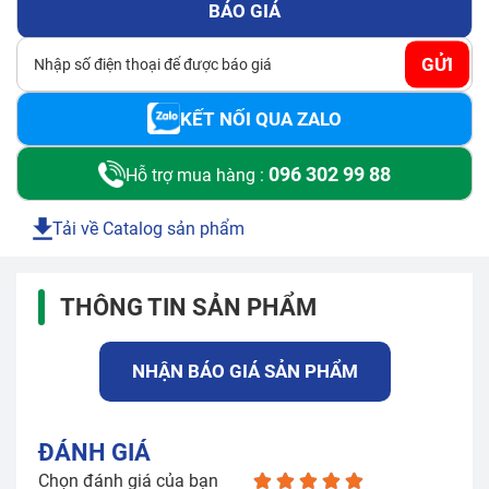
BÁO GIÁ
GỬI
Email*
KẾT NỐI QUA ZALO
096 302 99 88
Yêu cầu báo giá
Hỗ trợ mua hàng :
Tải về Catalog sản phẩm
GỬI
THÔNG TIN SẢN PHẨM
NHẬN BÁO GIÁ SẢN PHẨM
ĐÁNH GIÁ
Chọn đánh giá của bạn