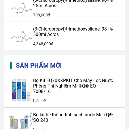
(3-Chloropropyl)trimethoxysilane, 98+%
25ml Acros
708,000đ
(3-Chloropropyl)trimethoxysilane, 98+%
500ml Acros
4,348,000đ
SẢN PHẨM MỚI
Bộ Kit EQ70XXPKIT Cho Máy Lọc Nước
Phòng Thí Nghiệm Milli-Q® EQ
7008/16
Liên hệ
Bộ kit hệ thống tinh sạch nước Milli-Q®
SQ 240