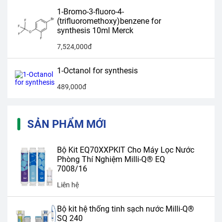
1-Bromo-3-fluoro-4-
(trifluoromethoxy)benzene for
synthesis 10ml Merck
7,524,000đ
1-Octanol for synthesis
489,000đ
SẢN PHẨM MỚI
Bộ Kit EQ70XXPKIT Cho Máy Lọc Nước
Phòng Thí Nghiệm Milli-Q® EQ
7008/16
Liên hệ
Bộ kit hệ thống tinh sạch nước Milli-Q®
SQ 240