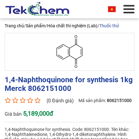
BÁO GIÁ THƯƠNG MẠI
Trang chủ
/
Sản phẩm
/
Hóa chất thí nghiệm (Lab)
/
Thuốc thử
Quý khách vui lòng nhập thông tin vào các trường
bên dưới. Chúng tôi sẽ liên hệ ngay và báo giá
thương mại sản phẩm này cho quý khách. Xin
chân thành cảm ơn!
1,4-Naphthoquinone for synthesis 1kg
Merck 8062151000
1,4-Naphthoquinone for synthesis
(0 Đánh giá)
Mã sản phẩm:
8062151000
1kg Merck 8062151000
5,189,000đ
Giá bán
Tên liên hệ*
1,4-Naphthoquinone for synthesis. Code: 8062151000. Tên khác:
1,4-Naphthalenedione, 1,4-Dihydro-1,4-diketonaphthalene. Hình