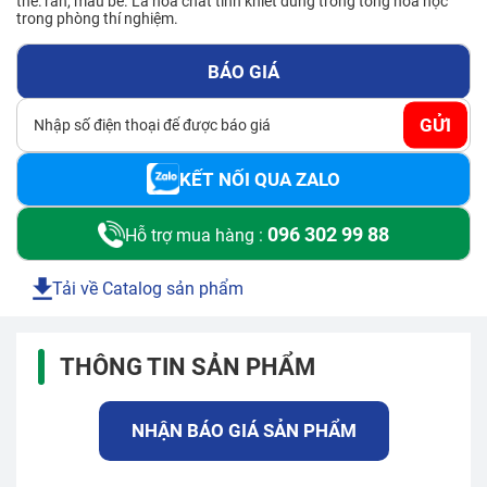
thể: rắn, màu be. Là hóa chất tinh khiết dung trong tổng hóa học
Số điện thoại*
trong phòng thí nghiệm.
BÁO GIÁ
Email*
GỬI
KẾT NỐI QUA ZALO
Yêu cầu báo giá
096 302 99 88
Hỗ trợ mua hàng :
Tải về Catalog sản phẩm
GỬI
THÔNG TIN SẢN PHẨM
NHẬN BÁO GIÁ SẢN PHẨM