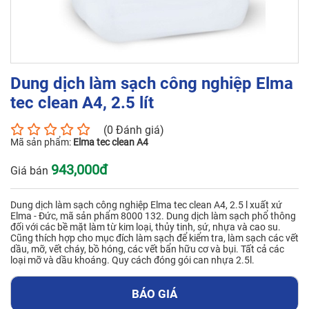
Số điện thoại*
Dung dịch làm sạch công nghiệp Elma
tec clean A4, 2.5 lít
Email*
(0 Đánh giá)
Mã sản phẩm:
Elma tec clean A4
Yêu cầu báo giá
943,000đ
Giá bán
Dung dịch làm sạch công nghiệp Elma tec clean A4, 2.5 l xuất xứ
Elma - Đức, mã sản phẩm 8000 132. Dung dịch làm sạch phổ thông
đối với các bề mặt làm từ kim loại, thủy tinh, sứ, nhựa và cao su.
Cũng thích hợp cho mục đích làm sạch để kiểm tra, làm sạch các vết
GỬI
dầu, mỡ, vết cháy, bồ hóng, các vết bẩn hữu cơ và bụi. Tất cả các
loại mỡ và dầu khoáng. Quy cách đóng gói can nhựa 2.5l.
BÁO GIÁ