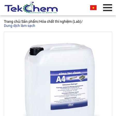
BÁO GIÁ THƯƠNG MẠI
Trang chủ
/
Sản phẩm
/
Hóa chất thí nghiệm (Lab)
/
Quý khách vui lòng nhập thông tin vào các trường
Dung dịch làm sạch
bên dưới. Chúng tôi sẽ liên hệ ngay và báo giá
thương mại sản phẩm này cho quý khách. Xin
chân thành cảm ơn!
Dung dịch làm sạch công nghiệp
Elma tec clean A4, 2.5 lít
Tên liên hệ*