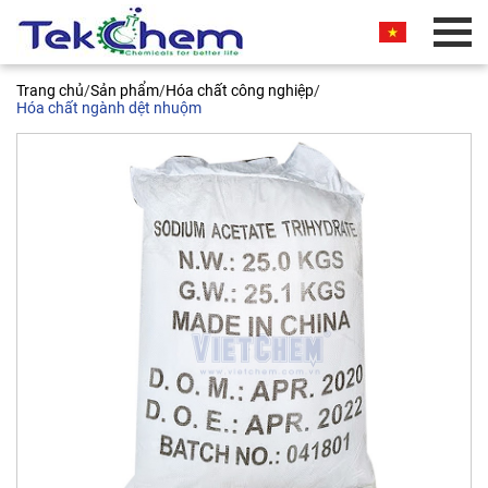
BÁO GIÁ THƯƠNG MẠI
Trang chủ
/
Sản phẩm
/
Hóa chất công nghiệp
/
Quý khách vui lòng nhập thông tin vào các trường
Hóa chất ngành dệt nhuộm
bên dưới. Chúng tôi sẽ liên hệ ngay và báo giá
thương mại sản phẩm này cho quý khách. Xin
chân thành cảm ơn!
Sodium Acetate CH3COONa.3H20
99%, Trung Quốc, 25kg/bao 6131-
90-4