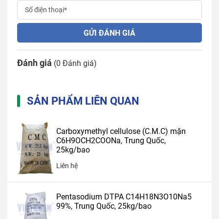
GỬI ĐÁNH GIÁ
Đánh giá
(0 Đánh giá)
SẢN PHẨM LIÊN QUAN
Carboxymethyl cellulose (C.M.C) mặn
C6H9OCH2COONa, Trung Quốc,
25kg/bao
Liên hệ
Pentasodium DTPA C14H18N3O10Na5
99%, Trung Quốc, 25kg/bao