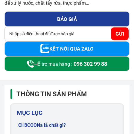
để xử lý nước, chất tẩy rửa, thực phẩm…
BÁO GIÁ
GỬI
KẾT NỐI QUA ZALO
096 302 99 88
Hỗ trợ mua hàng :
THÔNG TIN SẢN PHẨM
MỤC LỤC
CH3COONa là chất gì?