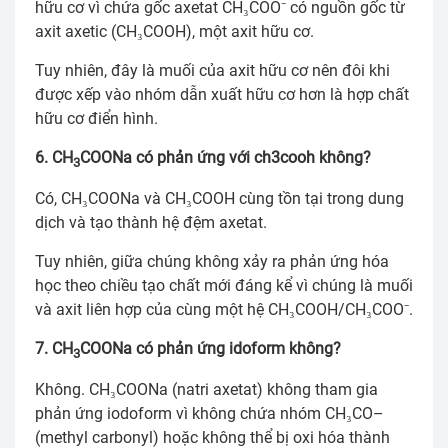
hữu cơ vì chứa gốc axetat CH₃COO⁻ có nguồn gốc từ
axit axetic (CH₃COOH), một axit hữu cơ.
Tuy nhiên, đây là muối của axit hữu cơ nên đôi khi
được xếp vào nhóm dẫn xuất hữu cơ hơn là hợp chất
hữu cơ điển hình.
6. CH
COONa có phản ứng với ch3cooh không?
3
Có, CH₃COONa và CH₃COOH cùng tồn tại trong dung
dịch và tạo thành hệ đệm axetat.
Tuy nhiên, giữa chúng không xảy ra phản ứng hóa
học theo chiều tạo chất mới đáng kể vì chúng là muối
và axit liên hợp của cùng một hệ CH₃COOH/CH₃COO⁻.
7. CH
COONa có phản ứng idoform không?
3
Không. CH₃COONa (natri axetat) không tham gia
phản ứng iodoform vì không chứa nhóm CH₃CO–
(methyl carbonyl) hoặc không thể bị oxi hóa thành