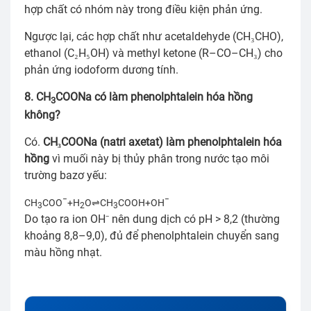
hợp chất có nhóm này trong điều kiện phản ứng.
Ngược lại, các hợp chất như acetaldehyde (CH₃CHO),
ethanol (C₂H₅OH) và methyl ketone (R–CO–CH₃) cho
phản ứng iodoform dương tính.
8. CH
COONa có làm phenolphtalein hóa hồng
3
không?
Có.
CH₃COONa (natri axetat) làm phenolphtalein hóa
hồng
vì muối này bị thủy phân trong nước tạo môi
trường bazơ yếu:
−
−
CH
COO
+H
O⇌CH
COOH+OH
3
2
3
Do tạo ra ion OH⁻ nên dung dịch có pH > 8,2 (thường
khoảng 8,8–9,0), đủ để phenolphtalein chuyển sang
màu hồng nhạt.