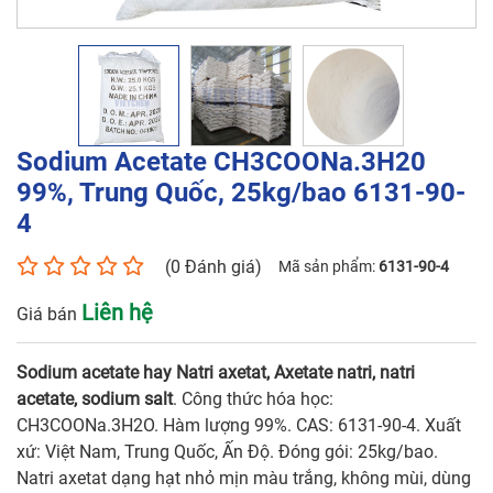
Tên liên hệ*
Số điện thoại*
Sodium Acetate CH3COONa.3H20
99%, Trung Quốc, 25kg/bao 6131-90-
4
Email*
(0 Đánh giá)
Mã sản phẩm:
6131-90-4
Liên hệ
Giá bán
Yêu cầu báo giá
Sodium acetate hay Natri axetat, Axetate natri, natri
acetate, sodium salt
. Công thức hóa học:
CH3COONa.3H2O. Hàm lượng 99%. CAS: 6131-90-4. Xuất
GỬI
xứ: Việt Nam, Trung Quốc, Ấn Độ. Đóng gói: 25kg/bao.
Natri axetat dạng hạt nhỏ mịn màu trắng, không mùi, dùng