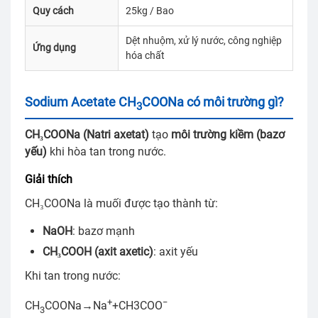
Quy cách
25kg / Bao
Dệt nhuộm, xử lý nước, công nghiệp
Ứng dụng
hóa chất
Sodium Acetate CH
COONa có môi trường gì?
3
CH₃COONa (Natri axetat)
tạo
môi trường kiềm (bazơ
yếu)
khi hòa tan trong nước.
Giải thích
CH₃COONa là muối được tạo thành từ:
NaOH
: bazơ mạnh
CH₃COOH (axit axetic)
: axit yếu
Khi tan trong nước:
+
−
CH
COONa→Na
+CH3COO
3