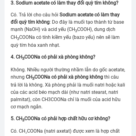
3. Sodium acetate có làm thay đổi quỳ tím không?
Có. Trả lời cho câu hỏi
Sodium acetate có làm thay
đổi quỳ tím không
: Do đây là muối tạo thành từ base
mạnh (NaOH) và acid yếu (CH
COOH), dung dịch
3
CH
COONa có tính kiềm yếu (bazo yếu) nên sẽ làm
3
quỳ tím hóa xanh nhạt.
4. CH
COONa có phải xà phòng không?
3
Không. Nhiều người thường nhầm lẫn do gốc acetate,
nhưng
CH
COONa có phải xà phòng không
thì câu
3
trả lời là không. Xà phòng phải là muối natri hoặc kali
của các acid béo mạch dài (như natri stearat, natri
palmitat), còn CH3COONa chỉ là muối của acid hữu
cơ mạch ngắn.
5. CH
COONa có phải hợp chất hữu cơ không?
3
Có. CH₃COONa (natri axetat) được xem là hợp chất