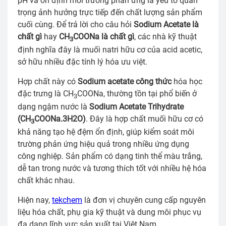
pH và ổn định môi trường phản ứng là yếu tố quan
trọng ảnh hưởng trực tiếp đến chất lượng sản phẩm
cuối cùng. Để trả lời cho câu hỏi
Sodium Acetate là
chất gì
hay
CH
COONa là chất gì
, các nhà kỹ thuật
3
định nghĩa đây là muối natri hữu cơ của acid acetic,
sở hữu nhiều đặc tính lý hóa ưu việt.
Hợp chất này có
Sodium acetate công thức
hóa học
đặc trưng là CH
COONa, thường tồn tại phổ biến ở
3
dạng ngậm nước là
Sodium Acetate Trihydrate
(CH
COONa.3H2O)
. Đây là hợp chất muối hữu cơ có
3
khả năng tạo hệ đệm ổn định, giúp kiểm soát môi
trường phản ứng hiệu quả trong nhiều ứng dụng
công nghiệp. Sản phẩm có dạng tinh thể màu trắng,
dễ tan trong nước và tương thích tốt với nhiều hệ hóa
chất khác nhau.
Hiện nay,
tekchem
là đơn vị chuyên cung cấp nguyên
liệu hóa chất, phụ gia kỹ thuật và dung môi phục vụ
đa dạng lĩnh vực sản xuất tại Việt Nam.