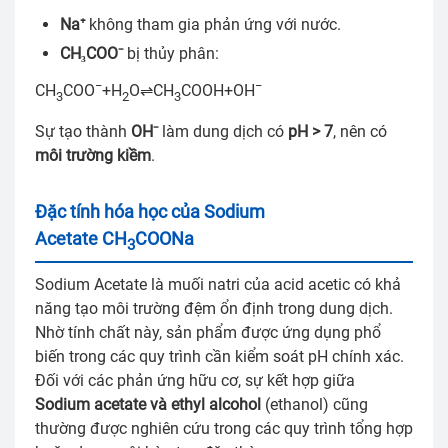
Na⁺
không tham gia phản ứng với nước.
CH₃COO⁻
bị thủy phân:
−
−
CH
COO
+H
O⇌CH
COOH+OH
3
2
3
Sự tạo thành
OH⁻
làm dung dịch có
pH > 7
, nên có
môi trường kiềm
.
Đặc tính hóa học của Sodium
Acetate CH
COONa
3
Sodium Acetate là muối natri của acid acetic có khả
năng tạo môi trường đệm ổn định trong dung dịch.
Nhờ tính chất này, sản phẩm được ứng dụng phổ
biến trong các quy trình cần kiểm soát pH chính xác.
Đối với các phản ứng hữu cơ, sự kết hợp giữa
Sodium acetate và ethyl alcohol
(ethanol) cũng
thường được nghiên cứu trong các quy trình tổng hợp