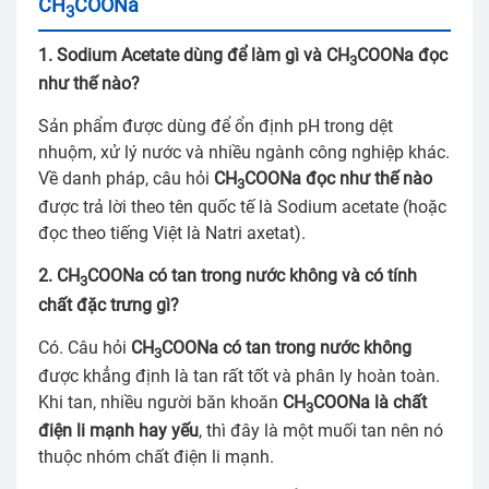
CH
COONa
3
1. Sodium Acetate dùng để làm gì và CH
COONa đọc
3
như thế nào?
Sản phẩm được dùng để ổn định pH trong dệt
nhuộm, xử lý nước và nhiều ngành công nghiệp khác.
Về danh pháp, câu hỏi
CH
COONa đọc như thế nào
3
được trả lời theo tên quốc tế là Sodium acetate (hoặc
đọc theo tiếng Việt là Natri axetat).
2. CH
COONa có tan trong nước không và có tính
3
chất đặc trưng gì?
Có. Câu hỏi
CH
COONa có tan trong nước không
3
được khẳng định là tan rất tốt và phân ly hoàn toàn.
Khi tan, nhiều người băn khoăn
CH
COONa là chất
3
điện li mạnh hay yếu
, thì đây là một muối tan nên nó
thuộc nhóm chất điện li mạnh.