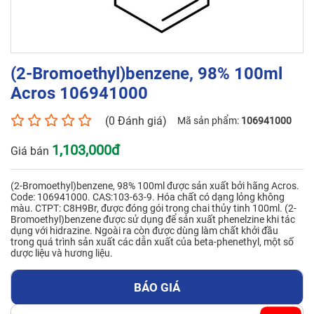
Số điện thoại*
(2-Bromoethyl)benzene, 98% 100ml
Acros 106941000
Email*
(0 Đánh giá)
Mã sản phẩm:
106941000
1,103,000đ
Giá bán
Yêu cầu báo giá
(2-Bromoethyl)benzene, 98% 100ml được sản xuất bởi hãng Acros.
Code: 106941000. CAS:103-63-9. Hóa chất có dạng lỏng không
màu. CTPT: C8H9Br, được đóng gói trong chai thủy tinh 100ml. (2-
Bromoethyl)benzene được sử dụng để sản xuất phenelzine khi tác
dụng với hidrazine. Ngoài ra còn được dùng làm chất khởi đầu
trong quá trình sản xuất các dẫn xuất của beta-phenethyl, một số
GỬI
dược liệu và hương liệu.
BÁO GIÁ