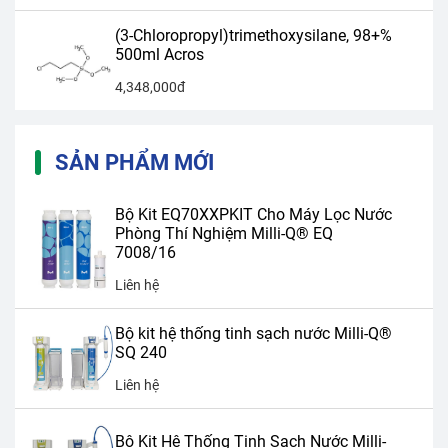
(3-Chloropropyl)trimethoxysilane, 98+%
500ml Acros
4,348,000đ
SẢN PHẨM MỚI
Bộ Kit EQ70XXPKIT Cho Máy Lọc Nước
Phòng Thí Nghiệm Milli-Q® EQ
7008/16
Liên hệ
Bộ kit hệ thống tinh sạch nước Milli-Q®
SQ 240
Liên hệ
Bộ Kit Hệ Thống Tinh Sạch Nước Milli-