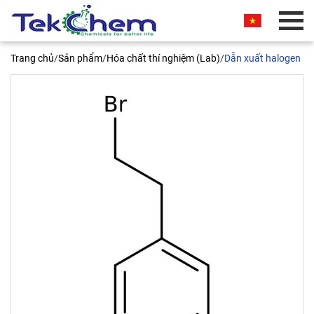
BÁO GIÁ THƯƠNG MẠI
Trang chủ
/
Sản phẩm
/
Hóa chất thí nghiệm (Lab)
/
Dẫn xuất halogen
Quý khách vui lòng nhập thông tin vào các trường
bên dưới. Chúng tôi sẽ liên hệ ngay và báo giá
thương mại sản phẩm này cho quý khách. Xin
chân thành cảm ơn!
(2-Bromoethyl)benzene, 98%
100ml Acros 106941000
Tên liên hệ*