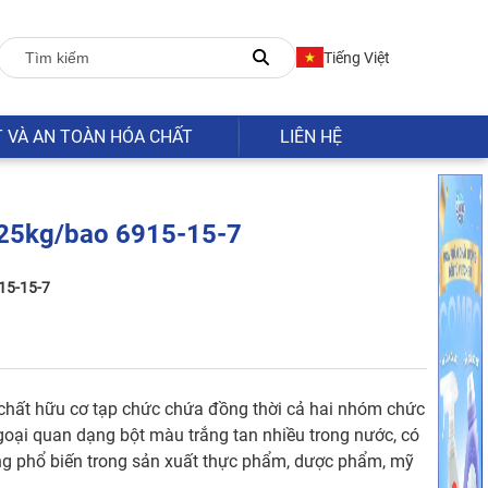
Tiếng Việt
T VÀ AN TOÀN HÓA CHẤT
LIÊN HỆ
Hóa chất ngành dệt nhuộm
Vật tư xử lý nước
Van công nghiệp
Dung môi
Hóa chất bảo trì
Vòng bi
Các loại muối
 25kg/bao 6915-15-7
Hóa chất tẩy rửa cáu cặn
Xử lý bề mặt
Chất chỉ thị
Hóa chất thực phẩm
Dung dịch đệm
Dẫn xuất halogen
15-15-7
Andehit, Xeton
Este
Oxit
Dung dịch làm sạch
Quốc
Hóa chất hóa sinh
Hóa chất thí nghiệm Hàn Quốc
 chất hữu cơ tạp chức chứa đồng thời cả hai nhóm chức
goại quan dạng bột màu trắng tan nhiều trong nước, có
ng phổ biến trong sản xuất thực phẩm, dược phẩm, mỹ