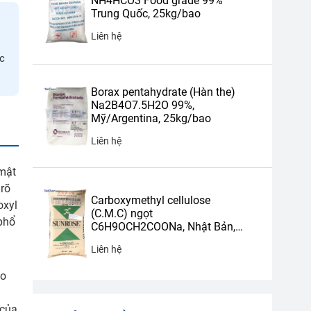
NH4HCO3 Food grade 99%
Trung Quốc, 25kg/bao
Liên hệ
ác
Borax pentahydrate (Hàn the)
Na2B4O7.5H2O 99%,
Mỹ/Argentina, 25kg/bao
Liên hệ
 mật
 rõ
Carboxymethyl cellulose
oxyl
(C.M.C) ngọt
 phổ
C6H9OCH2COONa, Nhật Bản,
20kg/bao
Liên hệ
ảo
 của