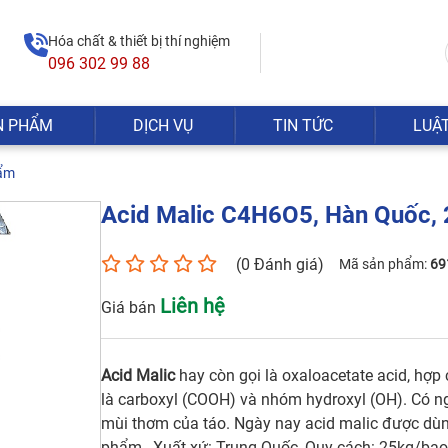
Hóa chất & thiết bị thí nghiệm
096 302 99 88
N PHẨM
DỊCH VỤ
TIN TỨC
LUẬ
hẩm
Hóa chất khai khoáng
Hóa chất xử lý nước
Đèn công nghiệp
Chất chuẩn
Hóa chất ngành xi mạ
Bơm công nghiệp
Các loại Acid và Bazo
Acid Malic C4H6O5, Hàn Quốc,
Hóa chất nhiệt điện
Bột kim cương
Hóa chất môi trường
Hóa chất ngành điện tử
Thuốc thử
Hidrocacbon
(0 Đánh giá)
Mã sản phẩm:
69
Ancol, Phenol, Ete
Amin, Nitro
Liên hệ
Giá bán
Hợp chất tạp chức, Polime
Kim loại
Hóa chất tinh khiết Trung 
Hóa chất ngành y tế
Acid Malic
hay còn gọi là oxaloacetate acid, hợp
là carboxyl (COOH) và nhóm hydroxyl (OH). Có n
mùi thơm của táo. Ngày nay acid malic được dù
phẩm…Xuất xứ: Trung Quốc, Quy cách: 25kg/bao