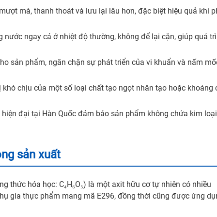
ợt mà, thanh thoát và lưu lại lâu hơn, đặc biệt hiệu quả khi p
 nước ngay cả ở nhiệt độ thường, không để lại cặn, giúp quá tr
h cho sản phẩm, ngăn chặn sự phát triển của vi khuẩn và nấm mố
 khó chịu của một số loại chất tạo ngọt nhân tạo hoặc khoáng 
t hiện đại tại Hàn Quốc đảm bảo sản phẩm không chứa kim loại
ong sản xuất
ông thức hóa học: C₄H₆O₅) là một axit hữu cơ tự nhiên có nhiều
 là phụ gia thực phẩm mang mã E296, đồng thời cũng được ứng d