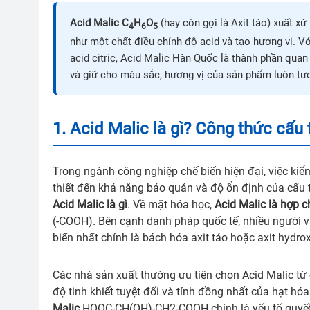
Acid Malic C
H
O
(hay còn gọi là Axit táo) xuất 
4
6
5
như một chất điều chỉnh độ acid và tạo hương vị. Với
acid citric, Acid Malic Hàn Quốc là thành phần quan
và giữ cho màu sắc, hương vị của sản phẩm luôn tươ
1. Acid Malic là gì? Công thức cấu
Trong ngành công nghiệp chế biến hiện đại, việc kiể
thiết đến khả năng bảo quản và độ ổn định của cấu 
Acid Malic là gì
. Về mặt hóa học,
Acid Malic là hợp c
(-COOH). Bên cạnh danh pháp quốc tế, nhiều người 
biến nhất chính là bách hóa axit táo hoặc axit hydro
Các nhà sản xuất thường ưu tiên chọn Acid Malic từ
độ tinh khiết tuyệt đối và tính đồng nhất của hạt hóa
Malic
HOOC-CH(OH)-CH2-COOH chính là yếu tố quyết đ