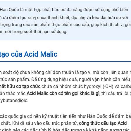
xứ Hàn Quốc là một hợp chất hữu cơ đa năng được sử dụng phổ biến
 ưu điểm tạo ra vị chua thanh khiết, dịu nhẹ và kéo dài hơn so với
 trọng trong các sản phẩm thực phẩm cao cấp, giúp kích thích vị gi
i mới trong suốt thời hạn sử dụng.
 tạo của Acid Malic
m soát độ chua không chỉ đơn thuần là tạo vị mà còn liên quan
trúc sản phẩm. Để ứng dụng hiệu quả, người vận hành cần hiểu
hất hữu cơ tạp chức
chứa cả nhóm chức hydroxyl (-OH) và carb
vẫn thắc mắc
Acid Malic còn có tên gọi khác là gì
, thì câu trả lời
xybutanedioic.
 các quốc gia có nền kỹ thuật tiên tiến như Hàn Quốc để đảm b
 chất. Khi đi sâu vào cấu trúc phân tử,
công thức cấu tạo Acid
ịnh nên các đặc tính lý hóa đặc trưng và khả năng tương tác