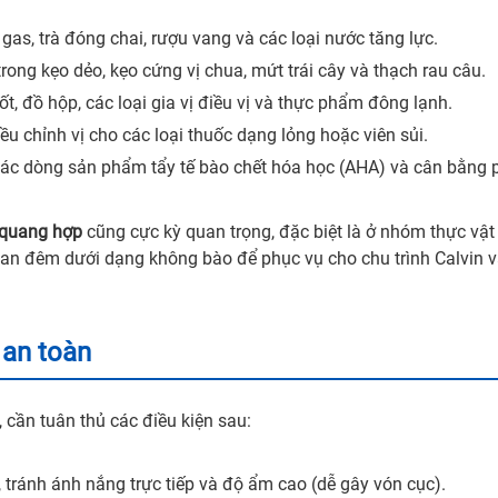
gas, trà đóng chai, rượu vang và các loại nước tăng lực.
ong kẹo dẻo, kẹo cứng vị chua, mứt trái cây và thạch rau câu.
, đồ hộp, các loại gia vị điều vị và thực phẩm đông lạnh.
u chỉnh vị cho các loại thuốc dạng lỏng hoặc viên sủi.
ác dòng sản phẩm tẩy tế bào chết hóa học (AHA) và cân bằng 
 quang hợp
cũng cực kỳ quan trọng, đặc biệt là ở nhóm thực vật
ban đêm dưới dạng không bào để phục vụ cho chu trình Calvin 
 an toàn
, cần tuân thủ các điều kiện sau:
 tránh ánh nắng trực tiếp và độ ẩm cao (dễ gây vón cục).