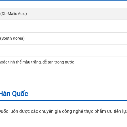
 (DL-Malic Acid)
Số điện thoại*
Email*
(South Korea)
cid Malic C4H6O5, Hàn
ốc, 25kg/bao 6915-15-7
Yêu cầu báo giá
oặc tinh thể màu trắng, dễ tan trong nước
 Hàn Quốc
GỬI
Quốc luôn được các chuyên gia công nghệ thực phẩm ưu tiên lự