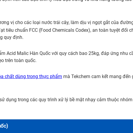
ng vị cho các loại nước trái cây, làm dịu vị ngọt gắt của đườn
đạt tiêu chuẩn FCC (Food Chemicals Codex), an toàn tuyệt đối c
g quy định.
hẩm Acid Malic Hàn Quốc với quy cách bao 25kg, đáp ứng nhu c
o trên toàn quốc.
IÁ THƯƠNG MẠI
óa chất dùng trong thực phẩm
mà Tekchem cam kết mang đến 
 vui lòng nhập thông tin vào các trường bên dưới. Chúng tôi sẽ 
sử dụng trong các quy trình xử lý bề mặt nhạy cảm thuộc nhóm
báo giá thương mại sản phẩm này cho quý khách. Xin chân thà
Tên liên hệ*
ốc)