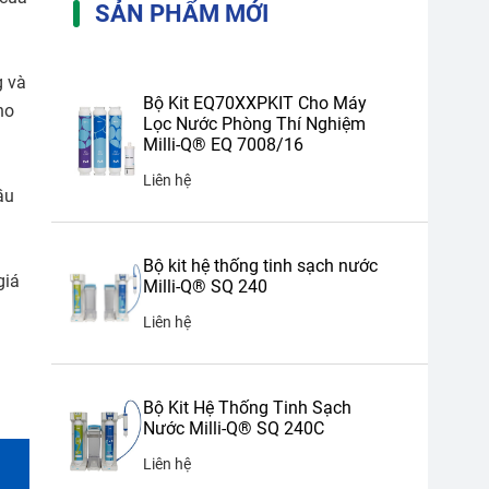
SẢN PHẨM MỚI
g và
Bộ Kit EQ70XXPKIT Cho Máy
ho
Lọc Nước Phòng Thí Nghiệm
Milli-Q® EQ 7008/16
Liên hệ
ầu
Bộ kit hệ thống tinh sạch nước
giá
Milli-Q® SQ 240
Liên hệ
liên hệ
nh cảm
Bộ Kit Hệ Thống Tinh Sạch
Nước Milli-Q® SQ 240C
Liên hệ