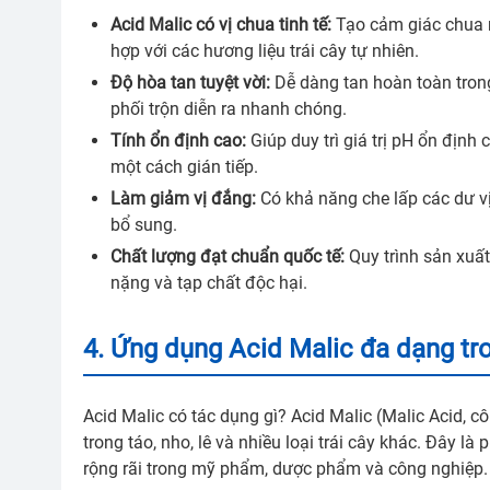
Acid Malic có vị chua tinh tế:
Tạo cảm giác chua mư
hợp với các hương liệu trái cây tự nhiên.
Độ hòa tan tuyệt vời:
Dễ dàng tan hoàn toàn trong
phối trộn diễn ra nhanh chóng.
Tính ổn định cao:
Giúp duy trì giá trị pH ổn địn
một cách gián tiếp.
Làm giảm vị đắng:
Có khả năng che lấp các dư vị
bổ sung.
Chất lượng đạt chuẩn quốc tế:
Quy trình sản xuấ
nặng và tạp chất độc hại.
4. Ứng dụng Acid Malic đa dạng tr
Acid Malic có tác dụng gì? Acid Malic (Malic Acid, c
trong táo, nho, lê và nhiều loại trái cây khác. Đây
rộng rãi trong mỹ phẩm, dược phẩm và công nghiệp.