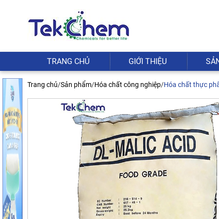
TRANG CHỦ
GIỚI THIỆU
SẢ
Trang chủ
/
Sản phẩm
/
Hóa chất công nghiệp
/
Hóa chất thực p