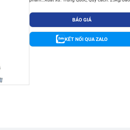
BÁO GIÁ
KẾT NỐI QUA ZALO