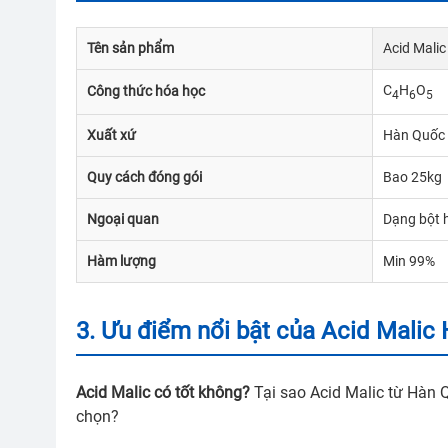
Tên sản phẩm
Acid Malic
C
H
O
Công thức hóa học
4
6
5
Xuất xứ
Hàn Quốc 
A
Quy cách đóng gói
Bao 25kg
Qu
Ngoại quan
Dạng bột h
Hàm lượng
Min 99%
3. Ưu điểm nổi bật của Acid Malic
Acid Malic có tốt không?
Tại sao Acid Malic từ Hàn 
chọn?