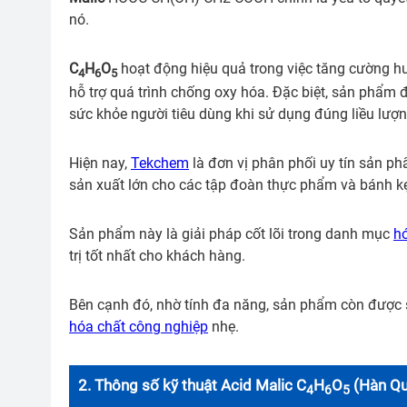
nó.
C
H
O
hoạt động hiệu quả trong việc tăng cường hươ
4
6
5
hỗ trợ quá trình chống oxy hóa. Đặc biệt, sản phẩm 
sức khỏe người tiêu dùng khi sử dụng đúng liều lượn
Hiện nay,
Tekchem
là đơn vị phân phối uy tín sản p
sản xuất lớn cho các tập đoàn thực phẩm và bánh kẹ
BÁO G
Sản phẩm này là giải pháp cốt lõi trong danh mục
h
trị tốt nhất cho khách hàng.
Quý khách
Bên cạnh đó, nhờ tính đa năng, sản phẩm còn được 
ngay và 
hóa chất công nghiệp
nhẹ.
ơn!
2. Thông số kỹ thuật Acid Malic C
H
O
(Hàn Qu
4
6
5