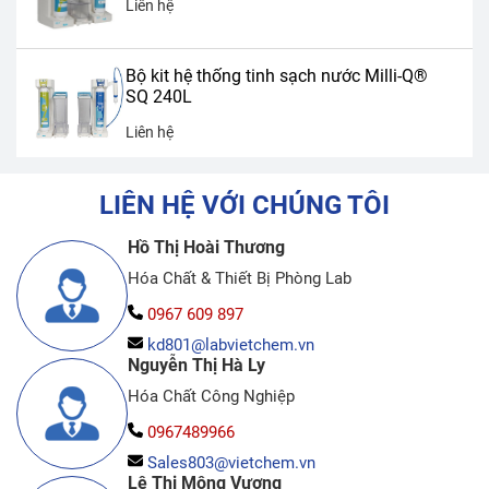
Liên hệ
Bộ kit hệ thống tinh sạch nước Milli-Q®
SQ 240L
Liên hệ
LIÊN HỆ VỚI CHÚNG TÔI
Hồ Thị Hoài Thương
Hóa Chất & Thiết Bị Phòng Lab
0967 609 897
kd801@labvietchem.vn
Nguyễn Thị Hà Ly
Hóa Chất Công Nghiệp
0967489966
Sales803@vietchem.vn
Lê Thị Mộng Vương