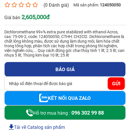
(0 Đánh giá)
Mã sản phẩm:
124050050
Số điện thoại*
2,605,000đ
Giá bán
Dichloromethane 99+% extra pure stabilized with ethanol Acros,
Email*
cas: 75-09-2, code: 124050050, CTHH: CH2Cl2. Dichloromethane là
chất lỏng không màu, được sử dụng làm dung môi, làm hóa chất
trong tổng hợp, phân tích các hợp chất trong phòng thí nghiệm,
viện nghiên cứu,... Quy cách đóng gói: chai thủy tinh 1 lít; 2.5 lít; can
nhựa 5 lít; Thùng kim loại 10 lít; 25 lít
Yêu cầu báo giá
BÁO GIÁ
GỬI
GỬI
KẾT NỐI QUA ZALO
096 302 99 88
Hỗ trợ mua hàng :
Tải về Catalog sản phẩm