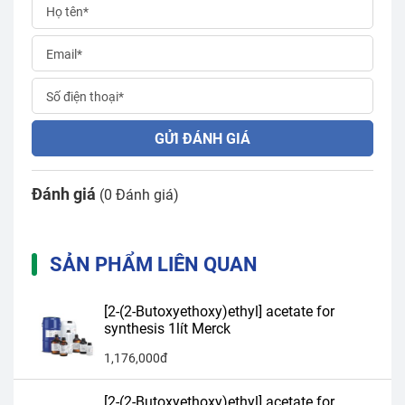
GỬI ĐÁNH GIÁ
Đánh giá
(0 Đánh giá)
SẢN PHẨM LIÊN QUAN
[2-(2-Butoxyethoxy)ethyl] acetate for
synthesis 1lít Merck
1,176,000đ
[2-(2-Butoxyethoxy)ethyl] acetate for