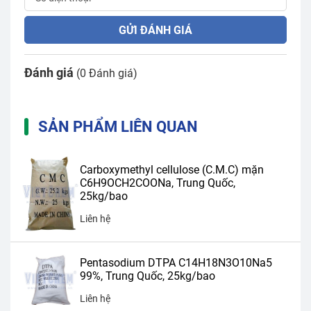
GỬI ĐÁNH GIÁ
Đánh giá
(0 Đánh giá)
SẢN PHẨM LIÊN QUAN
Carboxymethyl cellulose (C.M.C) mặn
C6H9OCH2COONa, Trung Quốc,
25kg/bao
Liên hệ
Pentasodium DTPA C14H18N3O10Na5
99%, Trung Quốc, 25kg/bao
Liên hệ