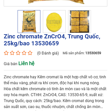
Quốc, 25kg/bao 13530659
Tên liên hệ*
Số điện thoại*
Zinc chromate ZnCrO4, Trung Quốc,
25kg/bao 13530659
(0 Đánh giá)
Mã sản phẩm:
13530659
Email*
Liên hệ
Giá bán
Yêu cầu báo giá
Zinc chromate hay Kẽm cromat là một hợp chất vô cơ, tinh
thể màu vàng, phát ra khí crom, độc hại khi nung nóng.
Hóa chất kẽm chromate có tính ăn mòn cao và là một chất
oxy hóa mạnh. CTHH: ZnCrO4, CAS: 13530-65-9, xuất xứ:
Trung Quốc, quy cách: 25kg/bao. Kẽm cromat dùng trong
GỬI
sản xuất sơn, cao su, thuốc nhuộm, chất chống ăn mòn…