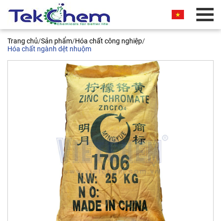
BÁO GIÁ THƯƠNG MẠI
Trang chủ
/
Sản phẩm
/
Hóa chất công nghiệp
/
Quý khách vui lòng nhập thông tin vào các trường
Hóa chất ngành dệt nhuộm
bên dưới. Chúng tôi sẽ liên hệ ngay và báo giá
thương mại sản phẩm này cho quý khách. Xin
chân thành cảm ơn!
Zinc chromate ZnCrO4, Trung