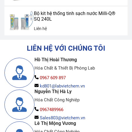
Bộ kit hệ thống tinh sạch nước Milli-Q®
SQ 240L
Liên hệ
LIÊN HỆ VỚI CHÚNG TÔI
Hồ Thị Hoài Thương
Hóa Chất & Thiết Bị Phòng Lab
0967 609 897
kd801@labvietchem.vn
Nguyễn Thị Hà Ly
Hóa Chất Công Nghiệp
0967489966
Sales803@vietchem.vn
Lê Thị Mộng Vương
Hóa Chất Công Nghiệp