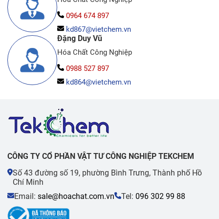
0964 674 897
kd867@vietchem.vn
Đặng Duy Vũ
Hóa Chất Công Nghiệp
0988 527 897
kd864@vietchem.vn
CÔNG TY CỔ PHẦN VẬT TƯ CÔNG NGHIỆP TEKCHEM
Số 43 đường số 19, phường Bình Trưng, Thành phố Hồ
Chí Minh
Email:
sale@hoachat.com.vn
Tel:
096 302 99 88