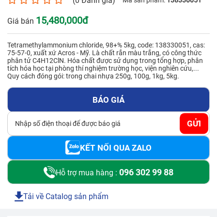
(0 Đánh giá)
Mã sản phẩm:
138330051
Số điện thoại*
15,480,000đ
Giá bán
Tetramethylammonium chloride, 98+% 5kg, code: 138330051, cas:
Email*
75-57-0, xuất xứ Acros - Mỹ. Là chất rắn màu trắng, có công thức
phân tử C4H12ClN. Hóa chất được sử dụng trong tổng hợp, phân
tích hóa học tại phòng thí nghiệm trường học, viện nghiên cứu,...
Quy cách đóng gói: trong chai nhựa 250g, 100g, 1kg, 5kg.
Yêu cầu báo giá
BÁO GIÁ
GỬI
GỬI
KẾT NỐI QUA ZALO
096 302 99 88
Hỗ trợ mua hàng :
Tải về Catalog sản phẩm